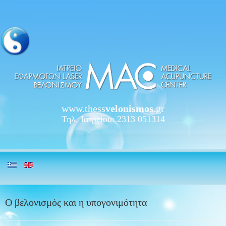
www.thess
velonismos
.gr
Τηλ. Ιατρείου: 2313 051314
Ο βελονισμός και η υπογονιμότητα