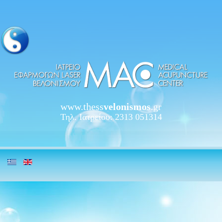
www.thess
velonismos
.gr
Τηλ. Ιατρείου: 2313 051314