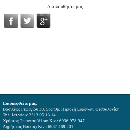
Ακολουθήστε μας
Επισκεφθείτε μας:
Βασιλέως Γεωργίου 30, 5ος Όρ. Περιοχή Ευζώνων, Θεσσαλονίκη
Τηλ. Ιατρείου: 2313 05 13 14
Χρήστος Τριανταφύλλου: Κιν.: 6936 978 947
Δημήτριος Βάικος: Κιν.: 6937 469 201