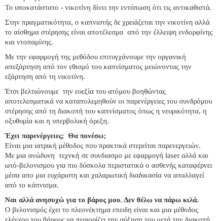
Το υποκατάστατο - νικοτίνη δίνει την εντύπωση ότι τις αντικαθιστά.
Στην πραγματικότητα, ο καπνιστής δε χρειάζεται την νικοτίνη αλλά
το αίσθημα στέρησης είναι αποτέλεσμα από την έλλειψη ενδορφίνης
και ντοπαμίνης.
Με την εφαρμογή της μεθόδου επιτυγχάνουμε την οργανική
απεξάρτηση από τον εθισμό του καπνίσματος μειώνοντας την
εξάρτηση από τη νικοτίνη.
Έτσι βελτιώνουμε την ευεξία του ατόμου βοηθώντας
αποτελεσματικά να καταπολεμηθούν οι παρενέργειες του συνδρόμου
στέρησης από τη διακοπή του καπνίσματος όπως η νευρικότητα, η
οξυθυμία και η υπερβολική όρεξη.
Έχει παρενέργειες; Θα πονέσω;
Είναι μια ιατρική μέθοδος που πρακτικά στερείται παρενεργειών.
Με μια ανώδυνη τεχνκή σε συνδιασμο με εφαρμογή laser αλλά και
ωτό-βελονισμου για πιο δύσκολα περιστατικά ο ασθενής καταφέρνει
μέσα απο μια ευχάριστη και χαλαρωτική διαδικασία να απαλλαγεί
από το κάπνισμα.
Ναι αλλά ανησυχώ για το βάρος μου. Δεν θέλω να πάρω κιλά.
Ο βελονισμός έχει το πλεονέκτημα επειδη είναι και μια μέθοδος
ελέγχου του βάρους να περιορίζει την αύξηση του μετά την διακοπή