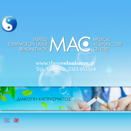
www.thess
velonismos
.gr
Τηλ. Ιατρείου: 2313 051314